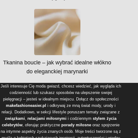
Tkanina boucle – jak wybrać idealne włókno
do eleganckiej marynarki
Jeśli interesuje Cię moda gwiazd, chcesz wiedzieć, jak wygląda ich
codzienność lub szukasz sposobów na ulepszenie swojej
pielęgnacji – jesteś w idealnym miejscu. Dołącz do społeczności
makefashioneasier.pl
i odkrywaj ze mną świat mody, urody i
relacji. Dodatkowo, w sekcji lifestyle poruszam tematy związane z
związkami
,
relacjami miłosnymi
i codziennym
stylem życia
celebrytów
, oferując praktyczne
porady miłosne
oraz spojrzenie
na intymne aspekty życia znanych osób. Moje treści tworzone są z
myślą o kobietach szukających inspiracji, autentyczności i wiedzy