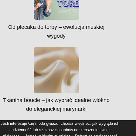
Od plecaka do torby – ewolucja męskiej
wygody
Tkanina boucle – jak wybrać idealne włókno
do eleganckiej marynarki
Jeśli interesuje Cię moda gwiazd, chcesz wiedzieć, jak wygląda ich
codzienność lub szukasz sposobów na ulepszenie swojej