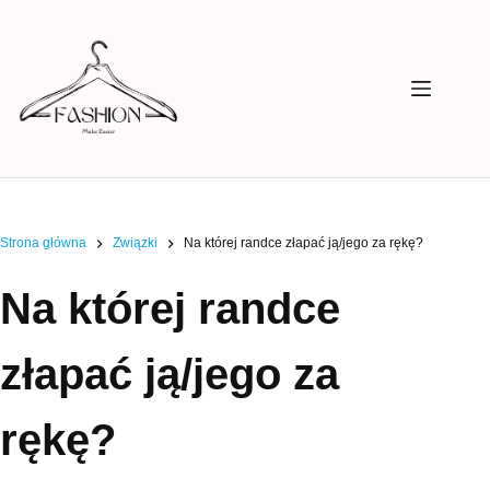
Przejdź
do
treści
Strona główna
Związki
Na której randce złapać ją/jego za rękę?
Na której randce
złapać ją/jego za
rękę?