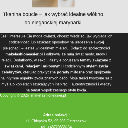
Tkanina boucle – jak wybrać idealne włókno
do eleganckiej marynarki
Jeśli interesuje Cię moda gwiazd, chcesz wiedzieć, jak wygląda ich
codzienność lub szukasz sposobów na ulepszenie swojej
pielęgnacji – jesteś w idealnym miejscu. Dołącz do społeczności
makefashioneasier.pl
i odkrywaj ze mną świat mody, urody i
relacji. Dodatkowo, w sekcji lifestyle poruszam tematy związane z
związkami
,
relacjami miłosnymi
i codziennym
stylem życia
celebrytów
, oferując praktyczne
porady miłosne
oraz spojrzenie
na intymne aspekty życia znanych osób. Moje treści tworzone są z
myślą o kobietach szukających inspiracji, autentyczności i wiedzy
na temat współczesnego stylu bycia.
Copyright © 2026 makefashioneasier.pl
Adres redakcji:
ul. Chłopska 52, 95-205 Ostrzeszów
tel. +48720858164