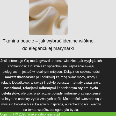
Tkanina boucle – jak wybrać idealne włókno
do eleganckiej marynarki
Jeśli interesuje Cię moda gwiazd, chcesz wiedzieć, jak wygląda ich
codzienność lub szukasz sposobów na ulepszenie swojej
pielęgnacji – jesteś w idealnym miejscu. Dołącz do społeczności
makefashioneasier.pl
i odkrywaj ze mną świat mody, urody i
relacji. Dodatkowo, w sekcji lifestyle poruszam tematy związane z
związkami
,
relacjami miłosnymi
i codziennym
stylem życia
celebrytów
, oferując praktyczne
porady miłosne
oraz spojrzenie
na intymne aspekty życia znanych osób. Moje treści tworzone są z
myślą o kobietach szukających inspiracji, autentyczności i wiedzy
na temat współczesnego stylu bycia.
Copyright © 2026 makefashioneasier.pl