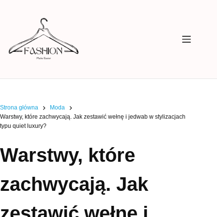
Przejdź
do
treści
Strona główna
Moda
Warstwy, które zachwycają. Jak zestawić wełnę i jedwab w stylizacjach
typu quiet luxury?
Warstwy, które
zachwycają. Jak
zestawić wełnę i