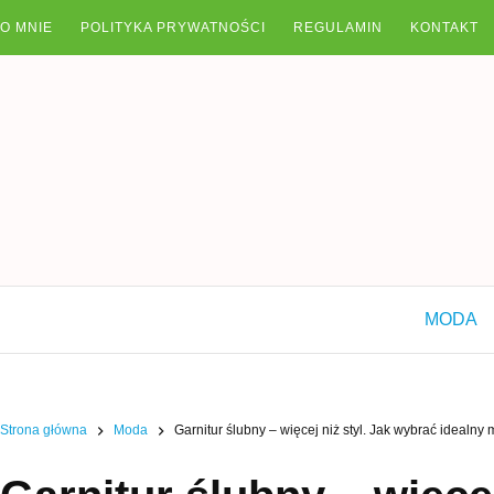
Przejdź
O MNIE
POLITYKA PRYWATNOŚCI
REGULAMIN
KONTAKT
do
treści
MODA
Strona główna
Moda
Garnitur ślubny – więcej niż styl. Jak wybrać idealn