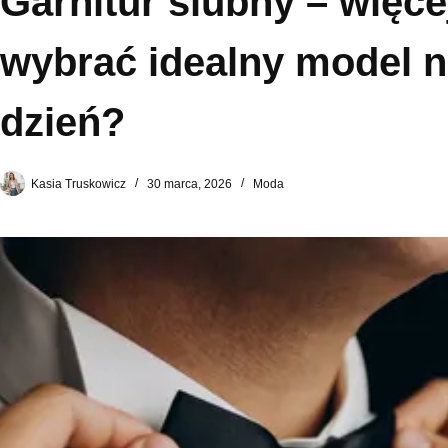
Garnitur ślubny – więcej
wybrać idealny model n
dzień?
Kasia Truskowicz
30 marca, 2026
Moda