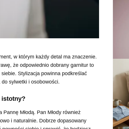
ment, w którym każdy detal ma znaczenie.
awę, że odpowiednio dobrany garnitur to
 siebie. Stylizacja powinna podkreślać
do sylwetki i osobowości.
 istotny?
o na Pannę Młodą. Pan Młody również
lowo i naturalnie. Dobrze dopasowany
ać pewności siebie i sprawić, że będziesz