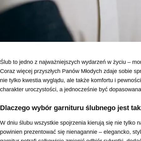
Ślub to jedno z najważniejszych wydarzeń w życiu – mo
Coraz więcej przyszłych Panów Młodych zdaje sobie spr
nie tylko kwestia wyglądu, ale także komfortu i pewności
charakter uroczystości, a jednocześnie być dopasowana 
Dlaczego wybór garnituru ślubnego jest tak
W dniu ślubu wszystkie spojrzenia kierują się nie tylk
powinien prezentować się nienagannie – elegancko, sty
garnitur potrafi całkowicie zmienić odbiór sylwetki, dod