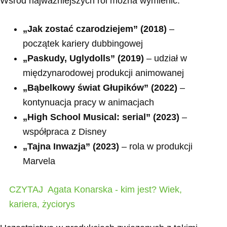
Wśród najważniejszych ról można wymienić:
„Jak zostać czarodziejem” (2018)
–
początek kariery dubbingowej
„Paskudy, Uglydolls” (2019)
– udział w
międzynarodowej produkcji animowanej
„Bąbelkowy świat Głupików” (2022)
–
kontynuacja pracy w animacjach
„High School Musical: serial” (2023)
–
współpraca z Disney
„Tajna Inwazja” (2023)
– rola w produkcji
Marvela
CZYTAJ
Agata Konarska - kim jest? Wiek,
kariera, życiorys