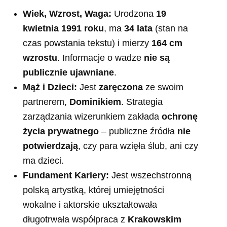
Wiek, Wzrost, Waga:
Urodzona
19
kwietnia 1991 roku
, ma
34 lata
(stan na
czas powstania tekstu) i mierzy
164 cm
wzrostu
. Informacje o wadze
nie są
publicznie ujawniane
.
Mąż i Dzieci:
Jest
zaręczona
ze swoim
partnerem,
Dominikiem
. Strategia
zarządzania wizerunkiem zakłada
ochronę
życia prywatnego
– publiczne źródła
nie
potwierdzają
, czy para wzięła ślub, ani czy
ma dzieci.
Fundament Kariery:
Jest wszechstronną
polską artystką, której umiejętności
wokalne i aktorskie ukształtowała
długotrwała współpraca z
Krakowskim