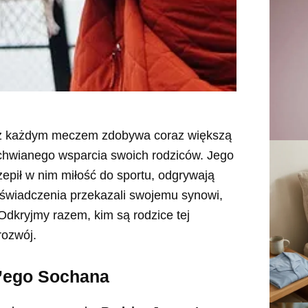
y z każdym meczem zdobywa coraz większą
zachwianego wsparcia swoich rodziców. Jego
czepił w nim miłość do sportu, odgrywają
 doświadczenia przekazali swojemu synowi,
Odkryjmy razem, kim są rodzice tej
rozwój.
y’ego Sochana