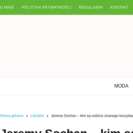
Przejdź
O MNIE
POLITYKA PRYWATNOŚCI
REGULAMIN
KONTAKT
do
treści
MODA
Strona główna
Lifestyle
Jeremy Sochan – kim są rodzice znanego koszykarz