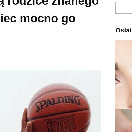
ą rodzice znanego
Szukaj
ciec mocno go
Ostat