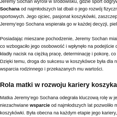
Jeremy Sochan wyrósł w środowisku, gdzie sport odgry
Sochana
od najmłodszych lat dbali o jego rozwój fizyc
sportowych. Jego ojciec, pasjonat koszykówki, zaszczep
Jeremy’ego Sochana wspierała go w każdej decyzji, piel
Posiadając mieszane pochodzenie, Jeremy Sochan miał 
co wzbogaciło jego osobowość i wpłynęło na podejście do
kładły nacisk na ciężką pracę, determinację i pokorę, 
Dzięki temu, droga do sukcesu w koszykówce była dla nie
wsparcia rodzinnego i przekazanych mu wartości.
Rola matki w rozwoju kariery koszyk
Matka Jeremy’ego Sochana odegrała kluczową rolę w je
niezachwiane
wsparcie
od najmłodszych lat pozwoliło m
koszykówki. Była obecna na każdym etapie jego kariery,