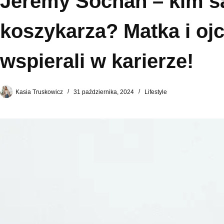
Jeremy Sochan – kim s
koszykarza? Matka i oj
wspierali w karierze!
Kasia Truskowicz
31 października, 2024
Lifestyle