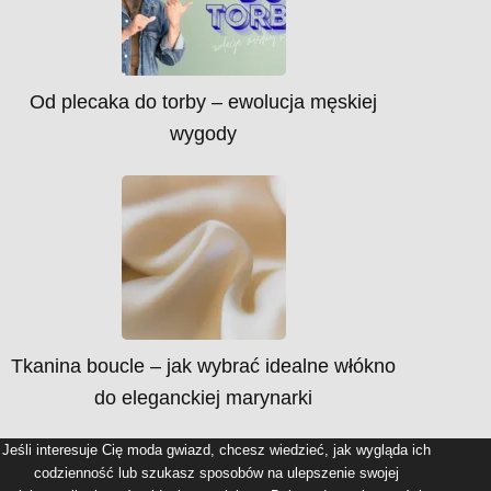
Od plecaka do torby – ewolucja męskiej
wygody
Tkanina boucle – jak wybrać idealne włókno
do eleganckiej marynarki
Jeśli interesuje Cię moda gwiazd, chcesz wiedzieć, jak wygląda ich
codzienność lub szukasz sposobów na ulepszenie swojej