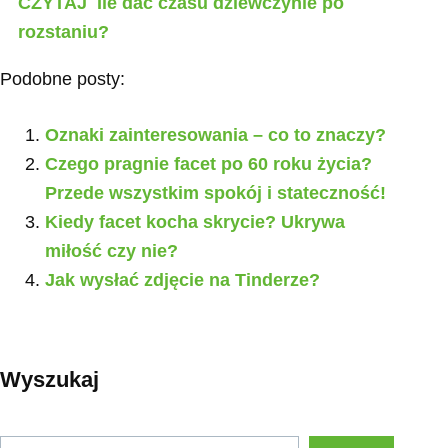
CZYTAJ
Ile dać czasu dziewczynie po
rozstaniu?
Podobne posty:
Oznaki zainteresowania – co to znaczy?
Czego pragnie facet po 60 roku życia?
Przede wszystkim spokój i stateczność!
Kiedy facet kocha skrycie? Ukrywa
miłość czy nie?
Jak wysłać zdjęcie na Tinderze?
Wyszukaj
Szukaj