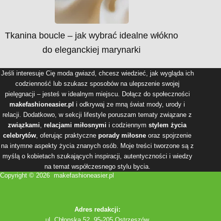
Tkanina boucle – jak wybrać idealne włókno
do eleganckiej marynarki
Jeśli interesuje Cię moda gwiazd, chcesz wiedzieć, jak wygląda ich
codzienność lub szukasz sposobów na ulepszenie swojej
pielęgnacji – jesteś w idealnym miejscu. Dołącz do społeczności
makefashioneasier.pl
i odkrywaj ze mną świat mody, urody i
relacji. Dodatkowo, w sekcji lifestyle poruszam tematy związane z
związkami
,
relacjami miłosnymi
i codziennym
stylem życia
celebrytów
, oferując praktyczne
porady miłosne
oraz spojrzenie
na intymne aspekty życia znanych osób. Moje treści tworzone są z
myślą o kobietach szukających inspiracji, autentyczności i wiedzy
na temat współczesnego stylu bycia.
Copyright © 2026 makefashioneasier.pl
Adres redakcji:
ul. Chłopska 52, 95-205 Ostrzeszów