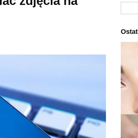
ać zdjęcia na
Szukaj
Ostat