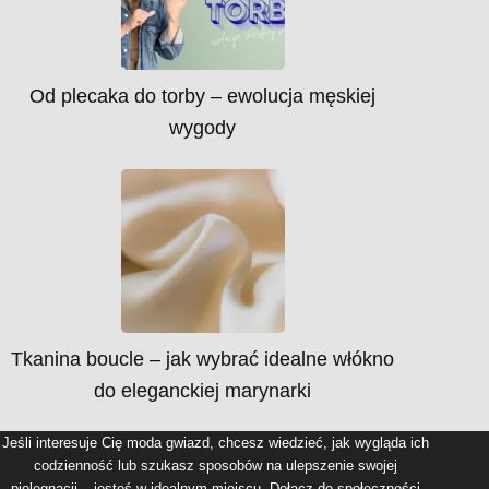
Od plecaka do torby – ewolucja męskiej
wygody
Tkanina boucle – jak wybrać idealne włókno
do eleganckiej marynarki
Jeśli interesuje Cię moda gwiazd, chcesz wiedzieć, jak wygląda ich
codzienność lub szukasz sposobów na ulepszenie swojej
pielęgnacji – jesteś w idealnym miejscu. Dołącz do społeczności