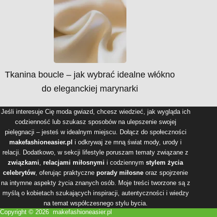
Tkanina boucle – jak wybrać idealne włókno
do eleganckiej marynarki
Jeśli interesuje Cię moda gwiazd, chcesz wiedzieć, jak wygląda ich
codzienność lub szukasz sposobów na ulepszenie swojej
pielęgnacji – jesteś w idealnym miejscu. Dołącz do społeczności
makefashioneasier.pl
i odkrywaj ze mną świat mody, urody i
relacji. Dodatkowo, w sekcji lifestyle poruszam tematy związane z
związkami
,
relacjami miłosnymi
i codziennym
stylem życia
celebrytów
, oferując praktyczne
porady miłosne
oraz spojrzenie
na intymne aspekty życia znanych osób. Moje treści tworzone są z
myślą o kobietach szukających inspiracji, autentyczności i wiedzy
na temat współczesnego stylu bycia.
Copyright © 2026 makefashioneasier.pl