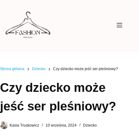
Przejdź
do
treści
Strona główna
Dziecko
Czy dziecko może jeść ser pleśniowy?
Czy dziecko może
jeść ser pleśniowy?
Kasia Truskowicz
10 września, 2024
Dziecko