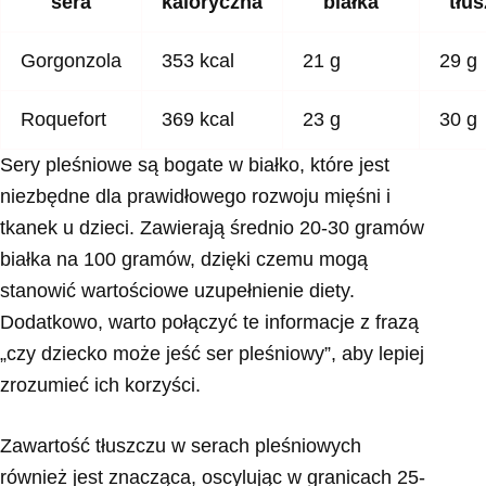
sera
kaloryczna
białka
tłu
Gorgonzola
353 kcal
21 g
29 g
Roquefort
369 kcal
23 g
30 g
Sery pleśniowe są bogate w białko, które jest
niezbędne dla prawidłowego rozwoju mięśni i
tkanek u dzieci. Zawierają średnio 20-30 gramów
białka na 100 gramów, dzięki czemu mogą
stanowić wartościowe uzupełnienie diety.
Dodatkowo, warto połączyć te informacje z frazą
„czy dziecko może jeść ser pleśniowy”, aby lepiej
zrozumieć ich korzyści.
Zawartość tłuszczu w serach pleśniowych
również jest znacząca, oscylując w granicach 25-