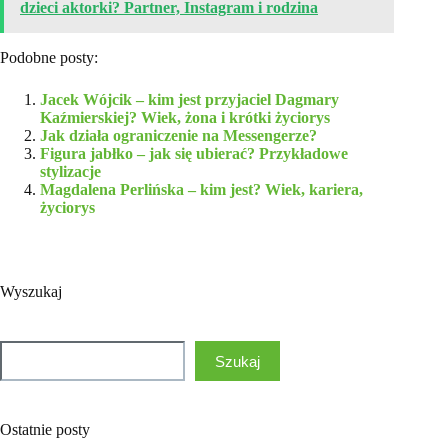
dzieci aktorki? Partner, Instagram i rodzina
Podobne posty:
Jacek Wójcik – kim jest przyjaciel Dagmary
Kaźmierskiej? Wiek, żona i krótki życiorys
Jak działa ograniczenie na Messengerze?
Figura jabłko – jak się ubierać? Przykładowe
stylizacje
Magdalena Perlińska – kim jest? Wiek, kariera,
życiorys
Wyszukaj
Szukaj
Szukaj
Ostatnie posty