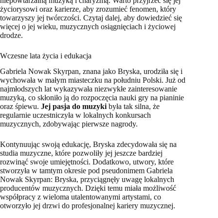
niepowtarzalną muzyką i charyzmą. Warto przyjrzeć się jej
życiorysowi oraz karierze, aby zrozumieć fenomen, który
towarzyszy jej twórczości. Czytaj dalej, aby dowiedzieć się
więcej o jej wieku, muzycznych osiągnięciach i życiowej
drodze.
Wczesne lata życia i edukacja
Gabriela Nowak Skyrpan, znana jako Bryska, urodziła się i
wychowała w małym miasteczku na południu Polski. Już od
najmłodszych lat wykazywała niezwykłe zainteresowanie
muzyką, co skłoniło ją do rozpoczęcia nauki gry na pianinie
oraz śpiewu.
Jej pasja do muzyki
była tak silna, że
regularnie uczestniczyła w lokalnych konkursach
muzycznych, zdobywając pierwsze nagrody.
Kontynuując swoją edukację, Bryska zdecydowała się na
studia muzyczne, które pozwoliły jej jeszcze bardziej
rozwinąć swoje umiejętności. Dodatkowo, utwory, które
stworzyła w tamtym okresie pod pseudonimem Gabriela
Nowak Skyrpan: Bryska, przyciągnęły uwagę lokalnych
producentów muzycznych. Dzięki temu miała możliwość
współpracy z wieloma utalentowanymi artystami, co
otworzyło jej drzwi do profesjonalnej kariery muzycznej.