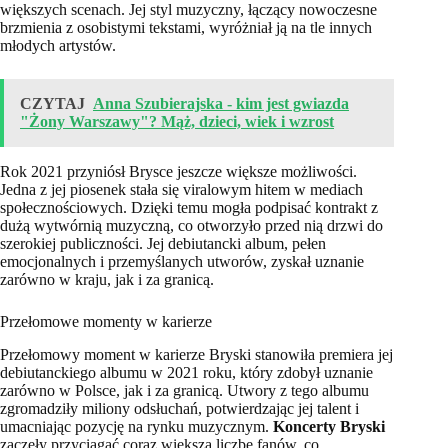
większych scenach. Jej styl muzyczny, łączący nowoczesne
brzmienia z osobistymi tekstami, wyróżniał ją na tle innych
młodych artystów.
CZYTAJ
Anna Szubierajska - kim jest gwiazda
"Żony Warszawy"? Mąż, dzieci, wiek i wzrost
Rok 2021 przyniósł Brysce jeszcze większe możliwości.
Jedna z jej piosenek stała się viralowym hitem w mediach
społecznościowych. Dzięki temu mogła podpisać kontrakt z
dużą wytwórnią muzyczną, co otworzyło przed nią drzwi do
szerokiej publiczności. Jej debiutancki album, pełen
emocjonalnych i przemyślanych utworów, zyskał uznanie
zarówno w kraju, jak i za granicą.
Przełomowe momenty w karierze
Przełomowy moment w karierze Bryski stanowiła premiera jej
debiutanckiego albumu w 2021 roku, który zdobył uznanie
zarówno w Polsce, jak i za granicą. Utwory z tego albumu
zgromadziły miliony odsłuchań, potwierdzając jej talent i
umacniając pozycję na rynku muzycznym.
Koncerty Bryski
zaczęły przyciągać coraz większą liczbę fanów, co