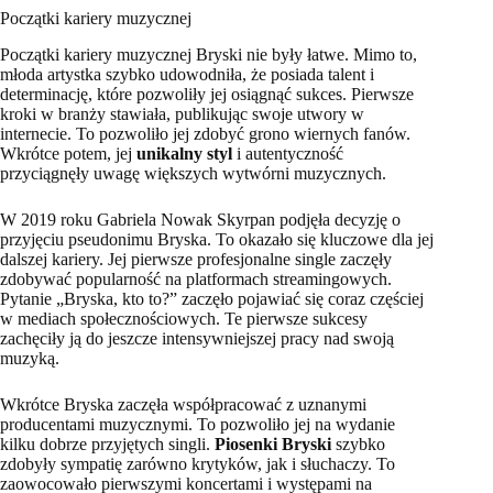
Początki kariery muzycznej
Początki kariery muzycznej Bryski nie były łatwe. Mimo to,
młoda artystka szybko udowodniła, że posiada talent i
determinację, które pozwoliły jej osiągnąć sukces. Pierwsze
kroki w branży stawiała, publikując swoje utwory w
internecie. To pozwoliło jej zdobyć grono wiernych fanów.
Wkrótce potem, jej
unikalny styl
i autentyczność
przyciągnęły uwagę większych wytwórni muzycznych.
W 2019 roku Gabriela Nowak Skyrpan podjęła decyzję o
przyjęciu pseudonimu Bryska. To okazało się kluczowe dla jej
dalszej kariery. Jej pierwsze profesjonalne single zaczęły
zdobywać popularność na platformach streamingowych.
Pytanie „Bryska, kto to?” zaczęło pojawiać się coraz częściej
w mediach społecznościowych. Te pierwsze sukcesy
zachęciły ją do jeszcze intensywniejszej pracy nad swoją
muzyką.
Wkrótce Bryska zaczęła współpracować z uznanymi
producentami muzycznymi. To pozwoliło jej na wydanie
kilku dobrze przyjętych singli.
Piosenki Bryski
szybko
zdobyły sympatię zarówno krytyków, jak i słuchaczy. To
zaowocowało pierwszymi koncertami i występami na