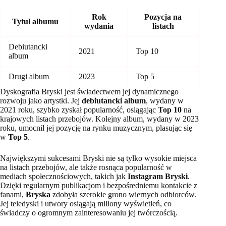
Rok
Pozycja na
Tytuł albumu
wydania
listach
Debiutancki
2021
Top 10
album
Drugi album
2023
Top 5
Dyskografia Bryski jest świadectwem jej dynamicznego
rozwoju jako artystki. Jej
debiutancki album
, wydany w
2021 roku, szybko zyskał popularność, osiągając
Top 10
na
krajowych listach przebojów. Kolejny album, wydany w 2023
roku, umocnił jej pozycję na rynku muzycznym, plasując się
w
Top 5
.
Największymi sukcesami Bryski nie są tylko wysokie miejsca
na listach przebojów, ale także rosnąca popularność w
mediach społecznościowych, takich jak
Instagram Bryski
.
Dzięki regularnym publikacjom i bezpośredniemu kontakcie z
fanami,
Bryska
zdobyła szerokie grono wiernych odbiorców.
Jej teledyski i utwory osiągają miliony wyświetleń, co
świadczy o ogromnym zainteresowaniu jej twórczością.