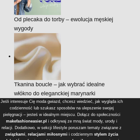
Od plecaka do torby – ewolucja męskiej
wygody
Tkanina boucle – jak wybrać idealne
włókno do eleganckiej marynarki
Jeśli interesuje Cię moda gwiazd, chcesz wiedzieć, jak wygląda ich
codzienność lub szukasz sposobów na ulepszenie swojej
pielęgnacji – jesteś w idealnym miejscu. Dołącz do społeczności
makefashioneasier.pl
i odkrywaj ze mną świat mody, urody i
relacji. Dodatkowo, w sekcji lifestyle poruszam tematy związane z
związkami
,
relacjami miłosnymi
i codziennym
stylem życia